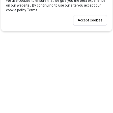
We use cookies to ensure that we give you the best experience
on our website․ By continuing to use our site you accept our
cookie policy Terms․
Accept Cookies
About us
Features
Services
Support center
© 2026
Nhà Sáng Lập