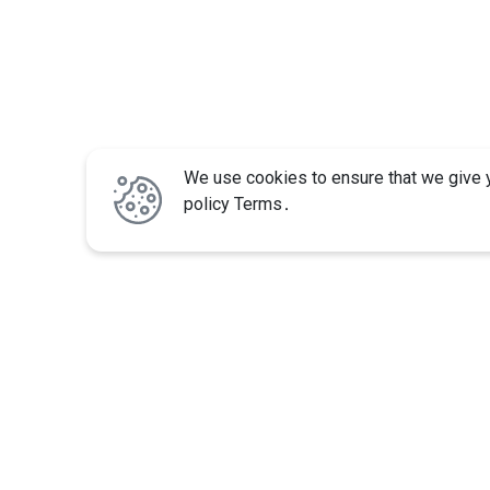
We use cookies to ensure that we give y
policy Terms․
About us
Features
Services
Support center