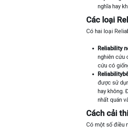
nghĩa hay k
Các loại Rel
Có hai loại Reliab
Reliability n
nghiên cứu c
cứu có giống
Reliabilityb
được sử dụn
hay không. 
nhất quán v
Cách cải thi
Có một số điều m