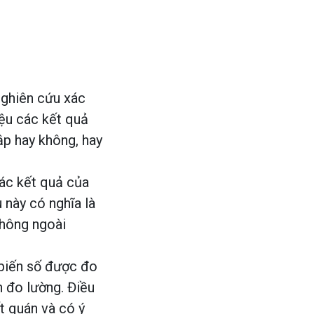
nghiên cứu xác
iệu các kết quả
ập hay không, hay
ác kết quả của
 này có nghĩa là
không ngoài
biến số được đo
h đo lường. Điều
t quán và có ý