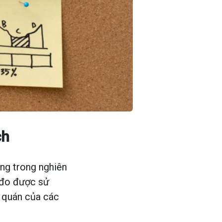
ch
rọng trong nghiên
 đo được sử
t quán của các