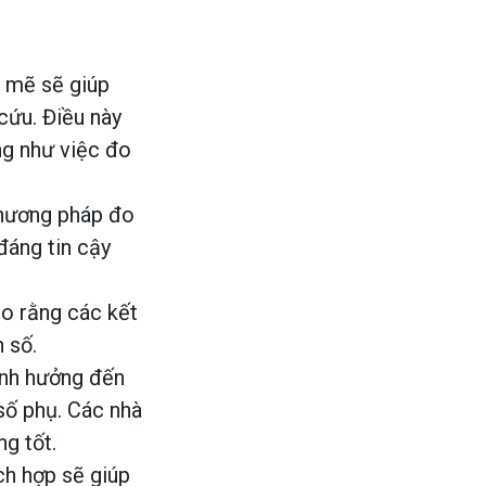
 mẽ sẽ giúp
cứu. Điều này
g như việc đo
hương pháp đo
đáng tin cậy
o rằng các kết
 số.
ảnh hưởng đến
số phụ. Các nhà
g tốt.
ch hợp sẽ giúp