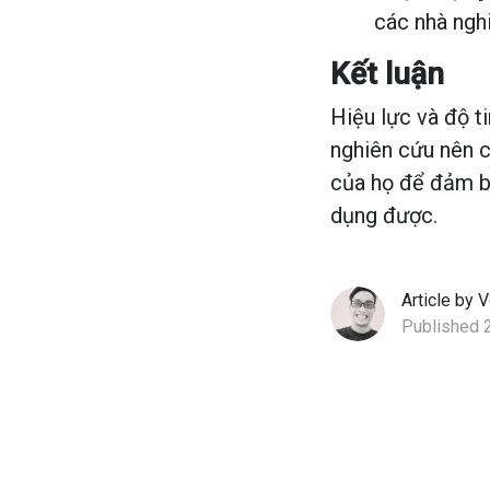
các nhà ngh
Kết luận
Hiệu lực và độ t
nghiên cứu nên c
của họ để đảm bả
dụng được.
Article by V
Published 