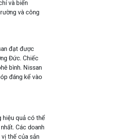
chí và biển
 trường và công
san đạt được
ờng Đức. Chiếc
hê bình. Nissan
góp đáng kể vào
 hiệu quả có thể
 nhất. Các doanh
 vị thế của sản