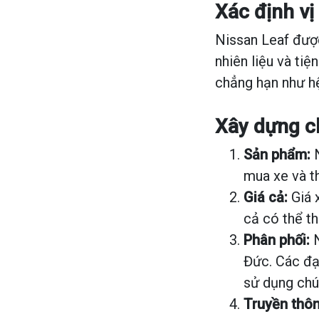
Xác định v
Nissan Leaf được
nhiên liệu và tiệ
chẳng hạn như hệ 
Xây dựng c
Sản phẩm:
N
mua xe và th
Giá cả:
Giá 
cả có thể th
Phân phối:
N
Đức. Các đạ
sử dụng chú
Truyền thôn